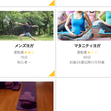
メンズヨガ
マタニティヨガ
運動量
★★☆
運動量
★
☆
☆
75分
60分
初心者～
妊娠16週以降の方対象