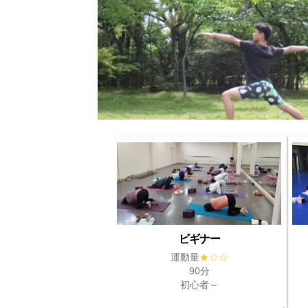
ビギナー
運動量
★☆☆
90分
初心者～