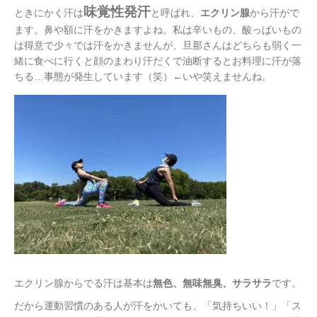
味覚性発汗
ときにかく汗は
と呼ばれ、
エクリン腺
から汗がで
ます。鼻や額に汗をかきますよね。私は辛いもの、酸っぱいもの
は得意で少々では汗をかきませんが、旦那さんはどちらも弱く一
緒に食べに行くと顔のまわり汗だくで油断するとお料理に汗が落
ちる…事態が発生しています（笑）←いや笑えませんね。
エクリン腺からでる汗は基本は
無色、無味無臭、サラサラ
です。
だから運動習慣のある人が汗をかいても、「気持ちいい！」「ス