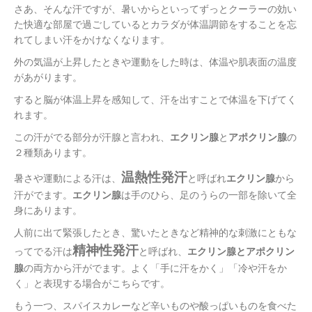
さあ、そんな汗ですが、暑いからといってずっとクーラーの効い
た快適な部屋で過ごしているとカラダが体温調節をすることを忘
れてしまい汗をかけなくなります。
外の気温が上昇したときや運動をした時は、体温や肌表面の温度
があがります。
すると脳が体温上昇を感知して、汗を出すことで体温を下げてく
れます。
この汗がでる部分が汗腺と言われ、
エクリン腺
と
アポクリン腺
の
２種類あります。
温熱性発汗
暑さや運動による汗は、
と呼ばれ
エクリン腺
から
汗がでます。
エクリン腺
は手のひら、足のうらの一部を除いて全
身にあります。
人前に出て緊張したとき、驚いたときなど精神的な刺激にともな
精神性発汗
ってでる汗は
と呼ばれ、
エクリン腺とアポクリン
腺
の両方から汗がでます。よく「手に汗をかく」「冷や汗をか
く」と表現する場合がこちらです。
もう一つ、スパイスカレーなど辛いものや酸っぱいものを食べた