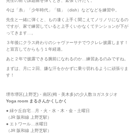
先生の前で課題曲を弾くとき、緊張で汗だく。
今は「糸」「少年時代」「猫」（dish）などなどを練習中。
先生と一緒に弾くと、もの凄く上手く聞こえてノリノリになるの
ですが、家で練習していると上手くいかなくてテンションが下が
ってきます…。
３年後にクラス終わりのシャヴァーサナでウクレレ披露します！
と宣言してからもう１年経過。
あと２年で披露できる腕前になれるのか…練習あるのみですね。
まずは、月に２回、嫌な汗をかかずに乗り切れるように頑張りま
す！
堺市堺区(上野芝)・南区(栂・美木多)の少人数ヨガスタジオ
Yoga room まるさんかくしかく
● 緑ケ丘自宅…月・火・水・木・金・土曜日
（JR 阪和線 上野芝駅）
● エトワール…水曜日
（JR 阪和線 上野芝駅）