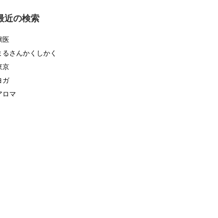
ゴ
リ
最近の検索
ー
獣医
まるさんかくしかく
東京
ヨガ
アロマ