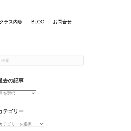
クラス内容
BLOG
お問合せ
過去の記事
過
去
の
記
カテゴリー
事
カ
テ