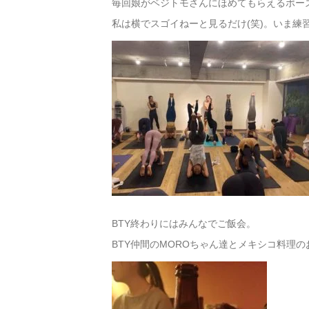
毎回娘がベジトモさんにほめてもらえるポー
私は横でスゴイねーと見るだけ(笑)。いま練
BTY終わりにはみんなでご飯会。
BTY仲間のMOROちゃん達とメキシコ料理の