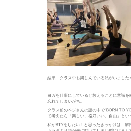
結果…クラス中も楽しんでいる私がいました
ヨガを仕事にしていると教えることに意識を
忘れてしまいがち。
クラス前のベジさんの話の中で“BORN TO
て考えたら「楽しい、格好いい、自由」とい
私がBTYをしたい！と思ったきっかけは、
カラダより頭が先に動いてしまい型にはまり