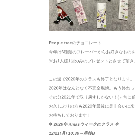
People tree
のチョコレート
今年は6種類のフレーバーからお好きなもの
※お1人様1回のみのプレゼントとさせて頂き
この週で2020年のクラスも終了となります。
2020年はなんとなく不完全燃焼。もう終わ
その分2021年で取り戻すしかない！(←常に前
お久しぶりの方も2020年最後に是非会いに来
お待ちしております！
❄
2020年 Xmasウィークのクラス ❄
12/21(月) 10:30～産後B