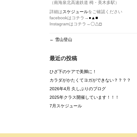
（南海泉北高速鉄道 栂・美木多駅）
詳細は
スケジュール
をご確認ください
facebookはコチラ→
●▲■
Instagramはコチラ→
〇△□
← 雪山登山
最近の投稿
ひざ下のケアで美脚に！
カラダがかたくてヨガができない？？？？
2026年4月 久しぶりのブログ
2025年クラス開催しています！！！
7月スケジュール