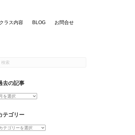
クラス内容
BLOG
お問合せ
過去の記事
過
去
の
記
カテゴリー
事
カ
テ