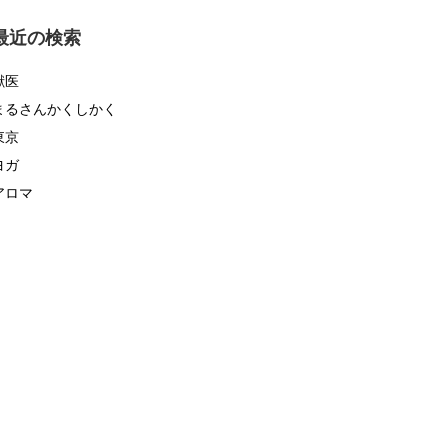
ゴ
リ
最近の検索
ー
獣医
まるさんかくしかく
東京
ヨガ
アロマ