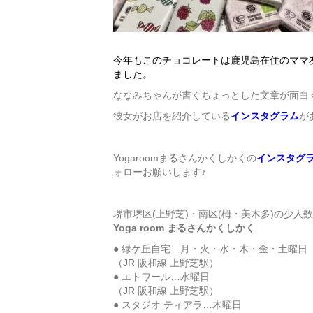
今年もこのチョコレートは鹿児島在住のママ
ました。
ななみちゃんが書くちょっとした文章が面白
彼女がお店を紹介している
インスタグラム
が
Yogaroomまるさんかくしかくの
インスタグ
ォローお願いします♪
堺市堺区(上野芝)・南区(栂・美木多)の少人
Yoga room まるさんかくしかく
● 緑ケ丘自宅…月・火・水・木・金・土曜日
（JR 阪和線 上野芝駅）
● エトワール…水曜日
（JR 阪和線 上野芝駅）
● スタジオ ティアラ…木曜日