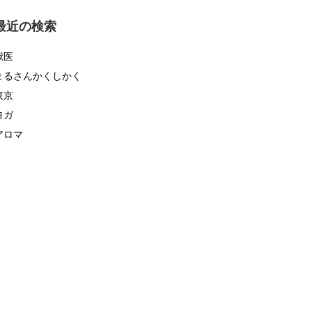
ゴ
リ
最近の検索
ー
獣医
まるさんかくしかく
東京
ヨガ
アロマ