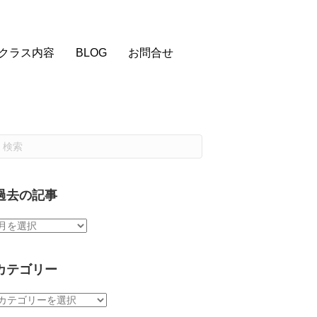
クラス内容
BLOG
お問合せ
過去の記事
過
去
の
記
カテゴリー
事
カ
テ