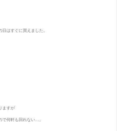
の日はすぐに買えました。
りますが
ので何軒も回れない…。