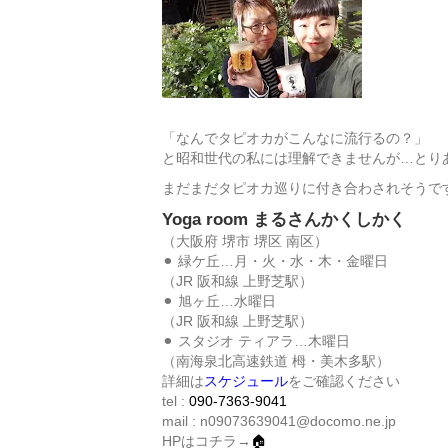
「なんでタピオカがこんなに流行るの？」
と昭和世代の私には理解できませんが…とり
まだまだタピオカ巡りに付き合わされそうで
Yoga room まるさんかくしかく
（大阪府 堺市 堺区 南区）
⚫︎ 緑ケ丘…月・火・水・木・金曜日
（JR 阪和線 上野芝駅）
⚫︎ 旭ヶ丘…水曜日
（JR 阪和線 上野芝駅）
⚫︎ スタジオ ティアラ…木曜日
（南海泉北高速鉄道 栂・美木多駅）
詳細は
スケジュール
をご確認ください
tel :
090-7363-9041
mail : n09073639041@docomo.ne.jp
HPはコチラ→
🏠