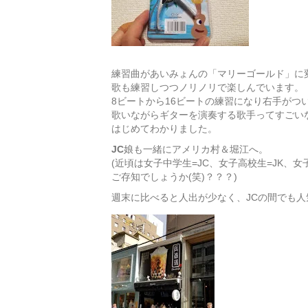
練習曲があいみょんの「マリーゴールド」に
歌も練習しつつノリノリで楽しんでいます。
8ビートから16ビートの練習になり右手がつ
歌いながらギターを演奏する歌手ってすごい
はじめてわかりました。
JC
娘も一緒にアメリカ村＆堀江へ。
(近頃は女子中学生=JC、女子高校生=JK、女
ご存知でしょうか(笑)？？？)
週末に比べると人出が少なく、JCの間でも