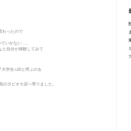
変わったので
いていかない…。
なと自分が体験してみて
子大学生=JDと呼ぶのを
人気のタピオカ店へ寄りました。