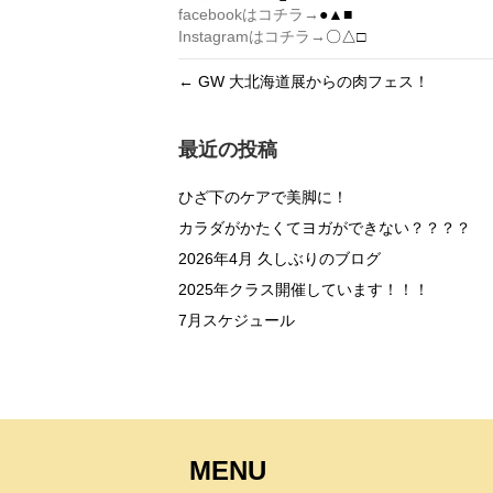
facebookはコチラ→
●▲■
Instagramはコチラ→
〇△□
← GW 大北海道展からの肉フェス！
最近の投稿
ひざ下のケアで美脚に！
カラダがかたくてヨガができない？？？？
2026年4月 久しぶりのブログ
2025年クラス開催しています！！！
7月スケジュール
MENU