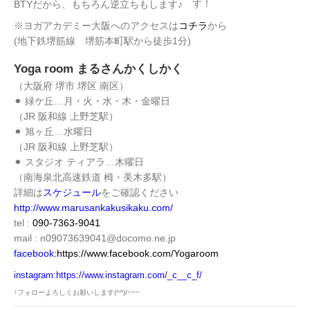
す！
BTYだから、もちろん逆立ちもします♪
※ヨガアカデミー大阪へのアクセスは
コチラ
から
(地下鉄堺筋線 堺筋本町駅から徒歩1分)
Yoga room まるさんかくしかく
（大阪府 堺市 堺区 南区）
⚫︎ 緑ケ丘…月・火・水・木・金曜日
（JR 阪和線 上野芝駅）
⚫︎ 旭ヶ丘…水曜日
（JR 阪和線 上野芝駅）
⚫︎ スタジオ ティアラ…木曜日
（南海泉北高速鉄道 栂・美木多駅）
詳細は
スケジュール
をご確認ください
http://www.marusankakusikaku.com/
tel :
090-7363-9041
mail : n09073639041@docomo.ne.jp
facebook
:
https://www.fac
ebook.com/Yogaroom
instagram:
https://www.instagram.com/_c__c_f/
↑フォローよろしくお願いします(^^)/~~~