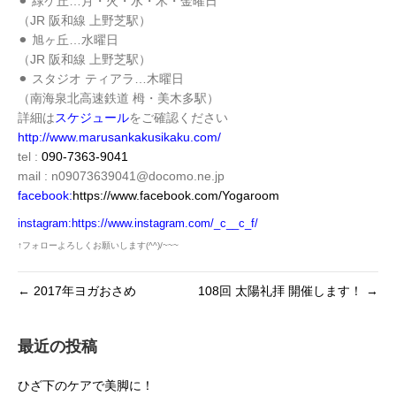
⚫︎ 緑ケ丘…月・火・水・木・金曜日
（JR 阪和線 上野芝駅）
⚫︎ 旭ヶ丘…水曜日
（JR 阪和線 上野芝駅）
⚫︎ スタジオ ティアラ…木曜日
（南海泉北高速鉄道 栂・美木多駅）
詳細は
スケジュール
をご確認ください
http://www.marusankakusikaku.com/
tel :
090-7363-9041
mail : n09073639041@docomo.ne.jp
facebook
:
https://www.facebook.com/Yogaroom
instagram:
https://www.instagram.com/_c__c_f/
↑フォローよろしくお願いします(^^)/~~~
← 2017年ヨガおさめ
108回 太陽礼拝 開催します！ →
最近の投稿
ひざ下のケアで美脚に！