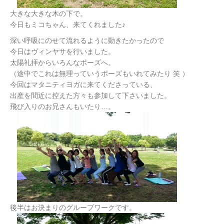
大きな大きな木の下で。
今日もミコちゃん、来てくれました♪
深い呼吸にのせて流れるように動きたかったので
今日はヴィンヤサを行いました。
太陽礼拝からいろんなポーズへ。
（途中でこれは無理っていうポーズもいれてみたり 笑 ）
今回はマタニティヨガに来てくださっている、
出産を間近に控えた方々も参加して下さいました。
飛び入りのお兄さんもいたり…。
後半はお決まりのグループワークです。