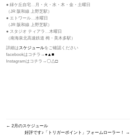
● 緑ケ丘自宅…月・火・水・木・金・土曜日
（JR 阪和線 上野芝駅）
● エトワール…水曜日
（JR 阪和線 上野芝駅）
● スタジオ ティアラ…木曜日
（南海泉北高速鉄道 栂・美木多駅）
詳細は
スケジュール
をご確認ください
facebookはコチラ→
●▲■
Instagramはコチラ→
〇△□
← 2月のスケジュール
好評です♪「トリガーポイント」フォームローラー！ →