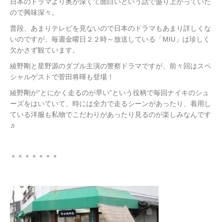
日本のドラマより奥が深くて面白いという話で盛り上がっていた
ので興味深々。
普段、あまりテレビを見ないので日本のドラマもあまり詳しくな
いのですが、毎週金曜日２２時～放送している「MIU」は珍しく
欠かさず観ています。
綾野剛と星野源のダブル主演の警察ドラマですが、前々回はスペ
シャルゲストで菅田将暉も登場！
綾野剛が“とにかく走るのが早い”という役柄で毎回ナイキのシュ
ーズをはいていて、時には全力で走るシーンがあったり、着用し
ている洋服も私物でこだわりがあったり見るのが楽しみなんです
♬
＊＊＊＊＊＊＊