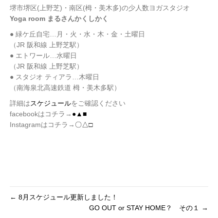
堺市堺区(上野芝)・南区(栂・美木多)の少人数ヨガスタジオ
Yoga room まるさんかくしかく
● 緑ケ丘自宅…月・火・水・木・金・土曜日
（JR 阪和線 上野芝駅）
● エトワール…水曜日
（JR 阪和線 上野芝駅）
● スタジオ ティアラ…木曜日
（南海泉北高速鉄道 栂・美木多駅）
詳細は
スケジュール
をご確認ください
facebookはコチラ→
●▲■
Instagramはコチラ→
〇△□
← 8月スケジュール更新しました！
GO OUT or STAY HOME？ その１ →