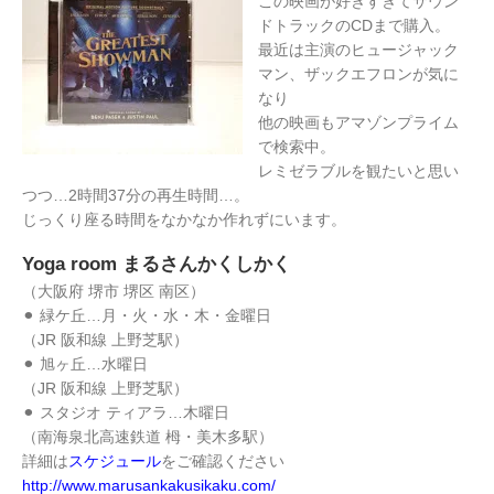
この映画が好きすぎてサウン
ドトラックのCDまで購入。
最近は主演のヒュージャック
マン、ザックエフロンが気に
なり
他の映画もアマゾンプライム
で検索中。
レミゼラブルを観たいと思い
つつ…2時間37分の再生時間…。
じっくり座る時間をなかなか作れずにいます。
Yoga room まるさんかくしかく
（大阪府 堺市 堺区 南区）
⚫︎ 緑ケ丘…月・火・水・木・金曜日
（JR 阪和線 上野芝駅）
⚫︎ 旭ヶ丘…水曜日
（JR 阪和線 上野芝駅）
⚫︎ スタジオ ティアラ…木曜日
（南海泉北高速鉄道 栂・美木多駅）
詳細は
スケジュール
をご確認ください
http://www.marusankakusikaku.com/