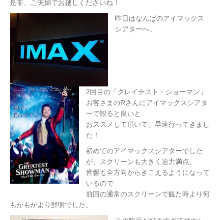
是非、ご夫婦でお越しくださいね！
昨日はなんばのアイマックス
シアターへ。
2回目の「グレイテスト・ショーマン」
お客さまのRさんにアイマックスシアタ
ーで観ると良いと
おススメして頂いて、早速行ってきまし
た！
初めてのアイマックスシアターでした
が、スクリーンも大きく迫力満点。
音響も全方向からきこえるようになって
いるので
前回の通常のスクリーンで観た時より何
もかもがより鮮明でした。