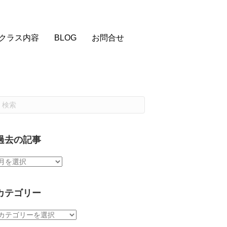
クラス内容
BLOG
お問合せ
過去の記事
過
去
の
記
カテゴリー
事
カ
テ