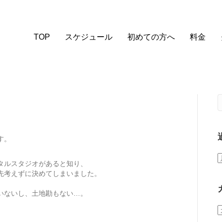
TOP
スケジュール
初めての方へ
料金
す。
タルスタジオが
あると知り、
先考えずに
決めてしまいました。
いないし、土地勘もない…。