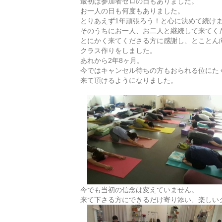
最初は参加者ゼロの日もありました。
お一人の日も何度もありました。
とりあえず1年頑張ろう！と心に決めて続け
そのうちにお一人、お二人と継続して来てく
とにかく来てくださる方に感謝し、とことん
クラス作りをしました。
あれから2年8ヶ月。
今ではキャンセル待ちの方もおられる位にた
来て
頂けるようになりました。
今でも当初の信念は変えていません。
来て下さる方にできるだけ寄り添い、楽しい