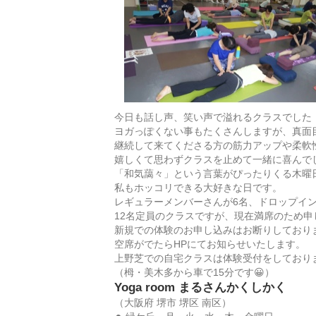
今日も話し声、笑い声で溢れるクラスでした
ヨガっぽくない事もたくさんしますが、真面
継続して来てくださる方の筋力アップや柔軟
嬉しくて思わずクラスを止めて一緒に喜んで
「和気藹々」という言葉がぴったりくる木曜
私もホッコリできる大好きな日です。
レギュラーメンバーさんが6名、ドロップイン
12名定員のクラスですが、現在満席のため申
新規での体験のお申し込みはお断りしており
空席がでたらHPにてお知らせいたします。
上野芝での自宅クラスは体験受付をしており
（栂・美木多から車で15分です😀）
Yoga room まるさんかくしかく
（大阪府 堺市 堺区 南区）