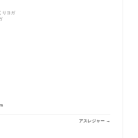
っくりヨガ
ガ
om
アスレジャー →