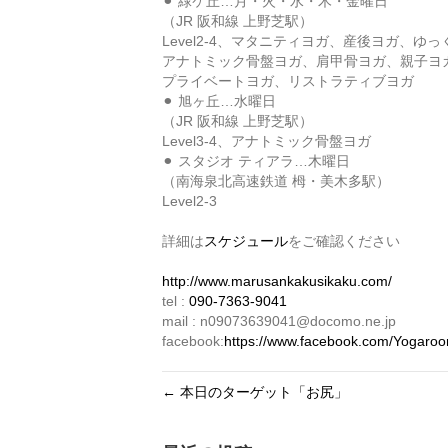
⚫︎ 緑ケ丘…月・火・水・木・金曜日
（JR 阪和線 上野芝駅）
Level2-4、マタニティヨガ、産後ヨガ、ゆ
アナトミック骨盤ヨガ、肩甲骨ヨガ、親子ヨ
プライベートヨガ、リストラティブヨガ
⚫︎ 旭ヶ丘…水曜日
（JR 阪和線 上野芝駅）
Level3-4、アナトミック骨盤ヨガ
⚫︎ スタジオ ティアラ…木曜日
（南海泉北高速鉄道 栂・美木多駅）
Level2-3
詳細は
スケジュール
をご確認ください
http://www.marusankakusikaku.com/
tel :
090-7363-9041
mail : n09073639041@docomo.ne.jp
facebook:
https://www.facebook.com/Yogaro
← 本日のターゲット「お尻」