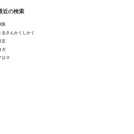
ゴ
リ
最近の検索
ー
獣医
まるさんかくしかく
東京
ヨガ
アロマ