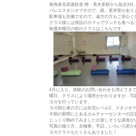
南海泉北高速鉄道 栂・美木多駅から徒歩3分
バレエスタジオですので、鏡、更衣室があり
駐車場も完備ですので、遠方の方もご安心く
クラス後には併設のカフェでランチも食べる
毎週木曜日の朝のクラスはこちらです。
4月に入り、体験のお問い合わせも増えてき
曜日、クラスにより場所がかわりますが、写
ヨガを行っています。
ヨガ初心者の方には自宅レベル2、スタジオ
今朝の新聞にとあるカルチャーセンターの広
じっくり眺めてみましたが楽しそうな講座が
写真の撮り方、太極拳、手話…いろいろ惹か
ヨガクラスもたくさんありました！