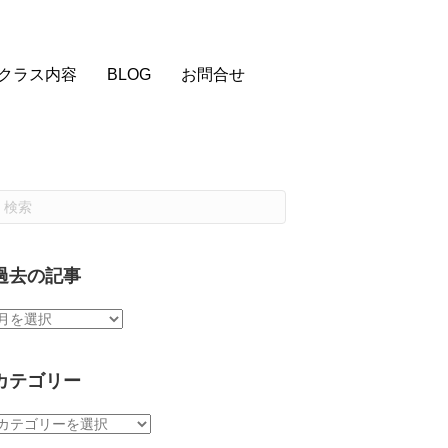
クラス内容
BLOG
お問合せ
過去の記事
過
去
の
記
カテゴリー
事
カ
テ