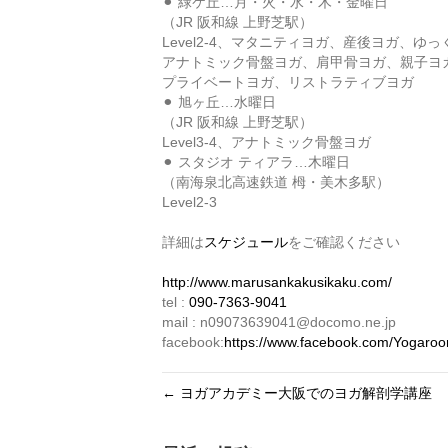
⚫︎ 緑ケ丘…月・火・水・木・金曜日
（JR 阪和線 上野芝駅）
Level2-4、マタニティヨガ、産後ヨガ、ゆ
アナトミック骨盤ヨガ、肩甲骨ヨガ、親子ヨ
プライベートヨガ、リストラティブヨガ
⚫︎ 旭ヶ丘…水曜日
（JR 阪和線 上野芝駅）
Level3-4、アナトミック骨盤ヨガ
⚫︎ スタジオ ティアラ…木曜日
（南海泉北高速鉄道 栂・美木多駅）
Level2-3
詳細は
スケジュール
をご確認ください
http://www.marusankakusikaku.com/
tel :
090-7363-9041
mail : n09073639041@docomo.ne.jp
facebook:
https://www.facebook.com/Yogaro
← ヨガアカデミー大阪でのヨガ解剖学講座