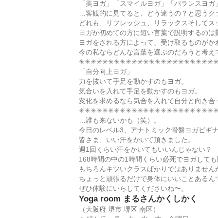
「美ヨガ」「スマイルヨガ」「バランスヨガ
…客観的に見てると、どう違うの？と思うク
どれも、リフレッシュ、リラックスそしてス
ヨガが初めての方に短い言葉で
説明するのは
ヨガをされる方によって、受け取るものがか
今の私ならどんな言葉を選ぶのだろうと考え
✳︎✳︎✳︎✳︎✳︎✳︎✳︎✳︎✳︎✳︎✳︎✳︎✳︎✳︎✳︎✳︎✳︎✳︎✳︎✳︎✳︎✳︎✳︎✳
「自分向上ヨガ」
力を抜いて手足を動かすのもヨガ。
気合いを入れて手足を動かすのもヨガ。
変化を求めるなら気合を入れて自分と向き合
✳︎✳︎✳︎✳︎✳︎✳︎✳︎✳︎✳︎✳︎✳︎✳︎✳︎✳︎✳︎✳︎✳︎✳︎✳︎✳︎✳︎✳︎✳︎✳
…誰も来ないかも（笑）。
今日のレベル3、アナトミック骨盤ヨガビギ
皆さま、いい汗をかいて頂きました。
週1回くらい汗をかいてもいいんじゃない？
168時間の中の1時間くらい必死でヨガして
もちろんキツいクラスばかりではありません
ちょっと頑張るだけで身体にいいことあるん
ぜひ体験にいらしてくださいね〜。
Yoga room まるさんかくしかく
（大阪府 堺市 堺区 南区）