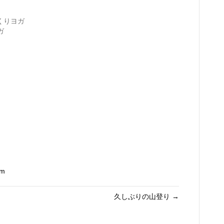
っくりヨガ
ガ
om
久しぶりの山登り →