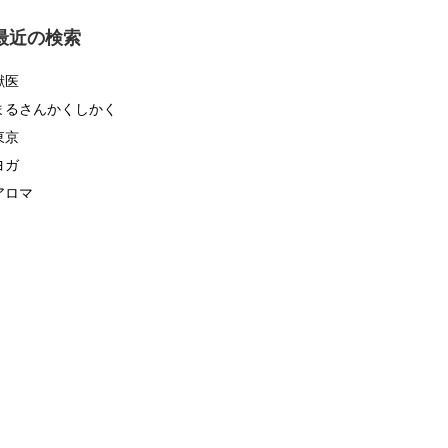
ゴ
リ
最近の検索
ー
獣医
まるさんかくしかく
東京
ヨガ
アロマ