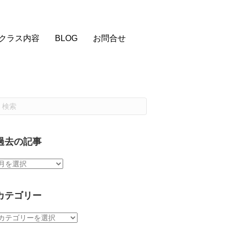
クラス内容
BLOG
お問合せ
過去の記事
過
去
の
記
カテゴリー
事
カ
テ