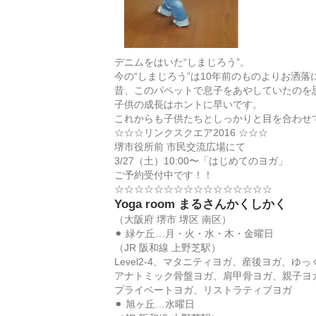
デニムをはいた“しまじろう”。
今の“しまじろう”は10年前のものよりお洒
昔、このパペットで息子をあやしていたのを
子供の成長はホントに早いです。
これからも子供たちとしっかりと目を合わせ
☆☆☆リンクスクエア2016 ☆☆☆
堺市役所前 市民交流広場にて
3/27（土）10:00〜「はじめてのヨガ」
ご予約受付中です！！
☆☆☆☆☆☆☆☆☆☆☆☆☆☆☆☆
Yoga room まるさんかくしかく
（大阪府 堺市 堺区 南区）
⚫︎ 緑ケ丘…月・火・水・木・金曜日
（JR 阪和線 上野芝駅）
Level2-4、マタニティヨガ、産後ヨガ、ゆ
アナトミック骨盤ヨガ、肩甲骨ヨガ、親子ヨ
プライベートヨガ、リストラティブヨガ
⚫︎ 旭ヶ丘…水曜日