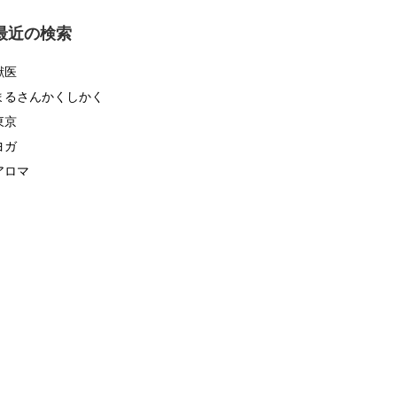
ゴ
リ
最近の検索
ー
獣医
まるさんかくしかく
東京
ヨガ
アロマ