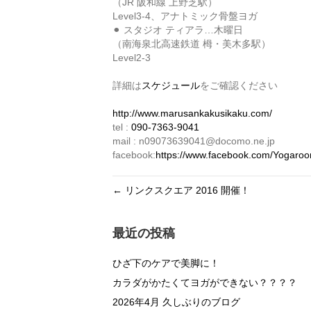
（JR 阪和線 上野芝駅）
Level3-4、アナトミック骨盤ヨガ
⚫︎ スタジオ ティアラ…木曜日
（南海泉北高速鉄道 栂・美木多駅）
Level2-3
詳細は
スケジュール
をご確認ください
http://www.marusankakusikaku.com/
tel :
090-7363-9041
mail : n09073639041@docomo.ne.jp
facebook:
https://www.facebook.com/Yogaro
← リンクスクエア 2016 開催！
最近の投稿
ひざ下のケアで美脚に！
カラダがかたくてヨガができない？？？？
2026年4月 久しぶりのブログ