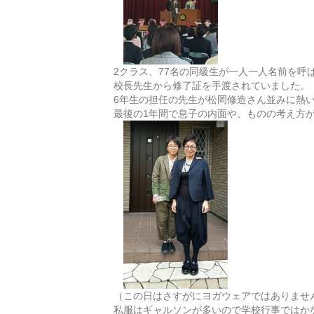
2クラス、77名の同級生が一人一人名前を呼
校長先生から修了証を手渡されていました。
6年生の担任の先生が松岡修造さん並みに熱
最後の1年間で息子の内面や、ものの考え方
（この日はさすがにヨガウェアではありませ
私服はギャルソンが多いので学校行事ではか