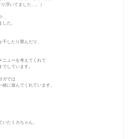
なり浮いてました…。）
や…
ました。
。
を干したり畳んだり、
メニューを考えてくれて
までしています。
ヨガでは
一緒に遊んでくれています。
ていたミカちゃん。