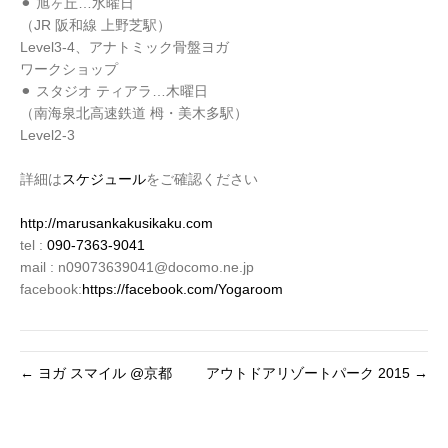
⚫︎ 旭ヶ丘…水曜日
（JR 阪和線 上野芝駅）
Level3-4、アナトミック骨盤ヨガ
ワークショップ
⚫︎ スタジオ ティアラ…木曜日
（南海泉北高速鉄道 栂・美木多駅）
Level2-3
詳細は
スケジュール
をご確認ください
http://marusankakusikaku.com
tel :
090-7363-9041
mail : n09073639041@docomo.ne.jp
facebook:
https://facebook.com/Yogaroom
← ヨガ スマイル @京都
アウトドアリゾートパーク 2015 →