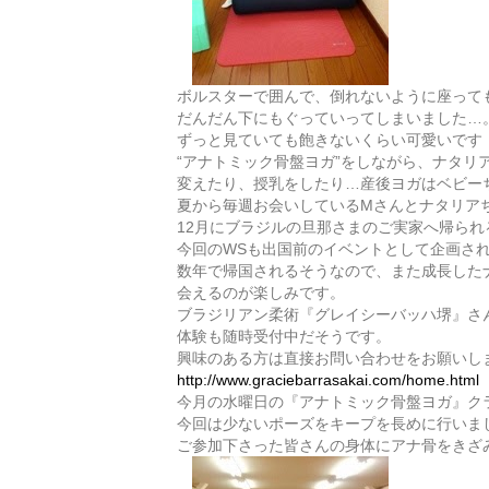
ボルスターで囲んで、倒れないように座って
だんだん下にもぐっていってしまいました…
ずっと見ていても飽きないくらい可愛いです
“アナトミック骨盤ヨガ”をしながら、ナタリ
変えたり、授乳をしたり…産後ヨガはベビーちゃ
夏から毎週お会いしているMさんとナタリア
12月にブラジルの旦那さまのご実家へ帰られ
今回のWSも出国前のイベントとして企画さ
数年で帰国されるそうなので、また成長した
会えるのが楽しみです。
ブラジリアン柔術『グレイシーバッハ堺』さ
体験も随時受付中だそうです。
興味のある方は直接お問い合わせをお願いし
http://www.graciebarrasakai.com/home.html
今月の水曜日の『アナトミック骨盤ヨガ』ク
今回は少ないポーズをキープを長めに行いま
ご参加下さった皆さんの身体にアナ骨をきざ