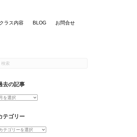
クラス内容
BLOG
お問合せ
過去の記事
過
去
の
記
カテゴリー
事
カ
テ