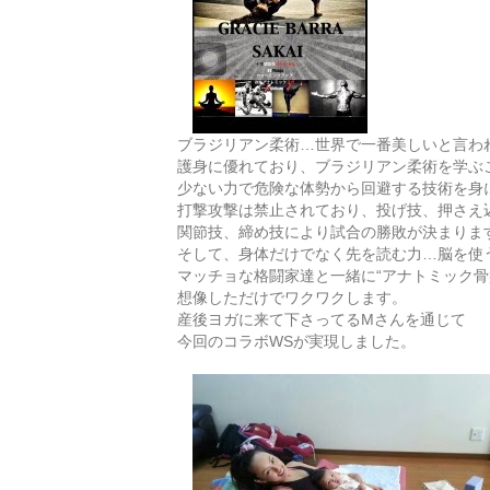
ブラジリアン柔術…世界で一番美しいと言わ
護身に優れており、ブラジリアン柔術を学ぶ
少ない力で危険な体勢から回避する技術を身
打撃攻撃は禁止されており、投げ技、押さえ
関節技、締め技により試合の勝敗が決まりま
そして、身体だけでなく先を読む力…脳を使
マッチョな格闘家達と一緒に“アナトミック骨
想像しただけでワクワクします。
産後ヨガに来て下さってる
Mさんを通じて
今回のコラボWSが実現しました。