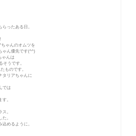
もらったある日。
。
！
アちゃんのオムツを
ん優先です(^^)
ちゃんは
るそうです。
れたものです。
ナタリアちゃんに
んでは
ます。
ラス。
した。
み込めるように。