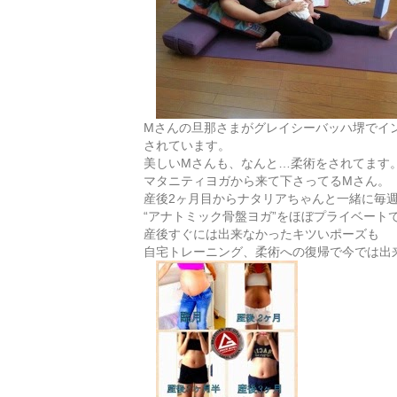
Mさんの旦那さまがグレイシーバッハ堺でイ
されています。
美しいMさんも、なんと…柔術をされてます
マタニティヨガから来て下さってるMさん。
産後2ヶ月目からナタリアちゃんと一緒に毎
“アナトミック骨盤ヨガ”をほぼプライベート
産後すぐには出来なかったキツいポーズも
自宅トレーニング、柔術への復帰で今では出