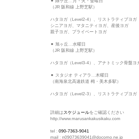
⚫︎ 緑ケ丘…月・火・金曜日
（JR 阪和線 上野芝駅）
ハタヨガ（Level2-4）、リストラティブヨガ
シニアヨガ、マタニティヨガ、産後ヨガ
親子ヨガ、プライベートヨガ
⚫︎ 旭ヶ丘…水曜日
（JR 阪和線 上野芝駅）
ハタヨガ（Level3-4）、アナトミック骨盤ヨ
⚫︎ スタジオ ティアラ…木曜日
（南海泉北高速鉄道 栂・美木多駅）
ハタヨガ（Level2-3）、リストラティブヨガ
詳細は
スケジュール
をご確認ください
http://www.marusankakusikaku.com
tel :
090-7363-9041
mail : n09073639041@docomo.ne.jp