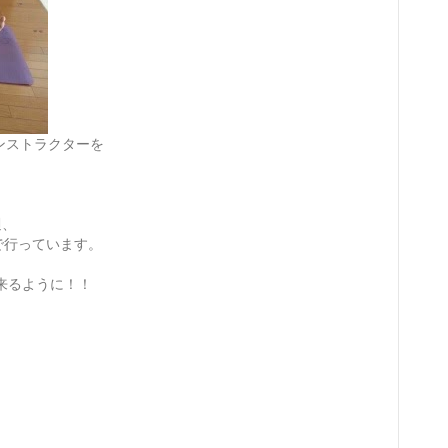
ンストラクターを
。
週、
で行っています。
来るように！！