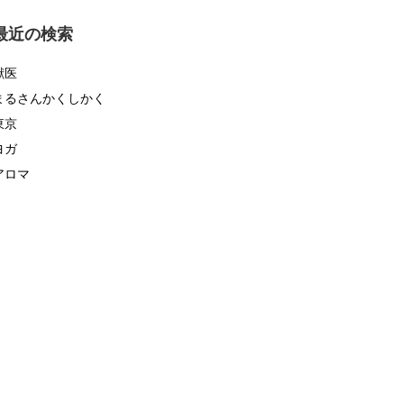
ゴ
リ
最近の検索
ー
獣医
まるさんかくしかく
東京
ヨガ
アロマ