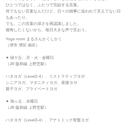
ひとつではなく、ふたつで完結する言葉。
何でもない言葉なんだけど、日々の雑事に追われて言えてない日
もあったり。
でも、この言葉の深さを再認識しました。
後悔したくないから、毎日大きな声で言おう。
Yoga room まるさんかくしかく
（堺市 堺区 南区）
⚫︎ 緑ケ丘…月・火・金曜日
（JR 阪和線 上野芝駅）
ハタヨガ（Level2-4）、リストラティブヨガ
シニアヨガ、マタニティヨガ、産後ヨガ
親子ヨガ、プライベートヨガ
⚫︎ 旭ヶ丘…水曜日
（JR 阪和線 上野芝駅）
ハタヨガ（Level3-4）、アナトミック骨盤ヨガ