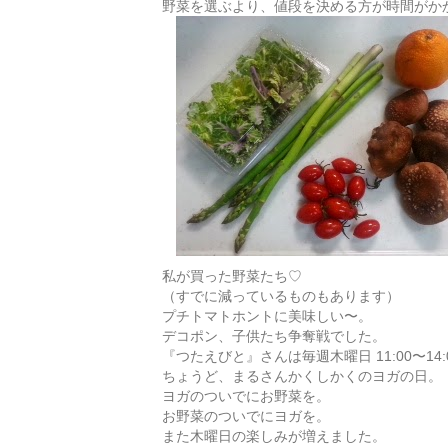
野菜を選ぶより、値段を決める方が時間がか
私が買った野菜たち♡
（すでに減っているものもあります）
プチトマト
ホントに美味しい〜。
デコポン、子供たち争奪戦でした。
『つたえびと』さんは毎週木曜日 11:00〜14
ちょうど、まるさんかくしかくのヨガの日。
ヨガのついでにお野菜を。
お野菜のついでにヨガを。
また木曜日の楽しみが増えました。