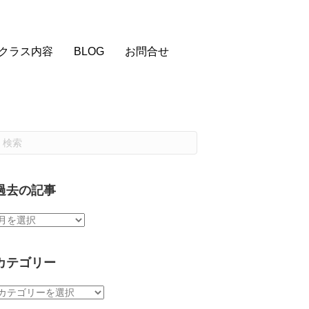
クラス内容
BLOG
お問合せ
過去の記事
過
去
の
記
カテゴリー
事
カ
テ