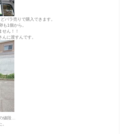
などバラ売りで購入できます。
卵も1個から。
ません！！
さんに渡すんです。
の値段…
た。