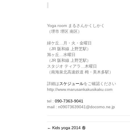
Yoga room まるさんかくしかく
（堺市 堺区 南区）
緑ケ丘…月・火・金曜日
（JR 阪和線 上野芝駅）
旭ヶ丘…水曜日
（JR 阪和線 上野芝駅）
スタジオ ティアラ…木曜日
（南海泉北高速鉄道 栂・美木多駅）
詳細は
スケジュール
をご確認ください
http://www.marusankakusikaku.com
tel :
090-7363-9041
mail : n09073639041@docomo.ne.jp
← Kids yoga 2014 春