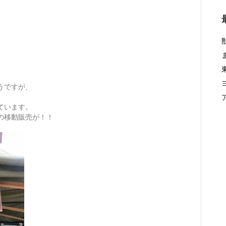
うですが、
ています。
の移動販売が！！