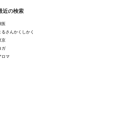
ゴ
リ
最近の検索
ー
獣医
まるさんかくしかく
東京
ヨガ
アロマ