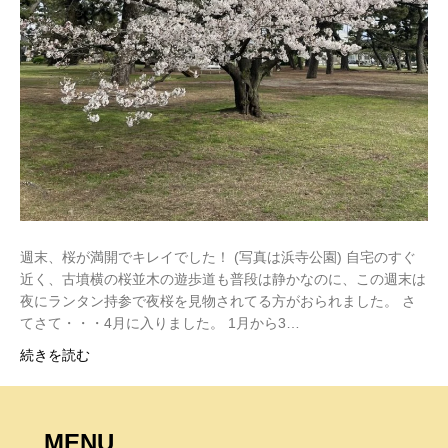
週末、桜が満開でキレイでした！ (写真は浜寺公園) 自宅のすぐ
近く、古墳横の桜並木の遊歩道も普段は静かなのに、この週末は
夜にランタン持参で夜桜を見物されてる方がおられました。 さ
てさて・・・4月に入りました。 1月から3…
続きを読む
MENU