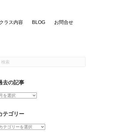
クラス内容
BLOG
お問合せ
過去の記事
過
去
の
記
カテゴリー
事
カ
テ