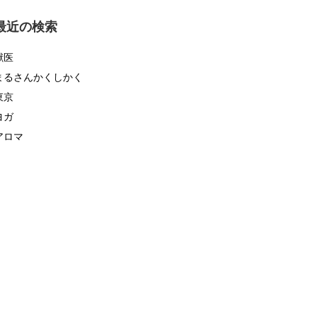
ゴ
リ
最近の検索
ー
獣医
まるさんかくしかく
東京
ヨガ
アロマ