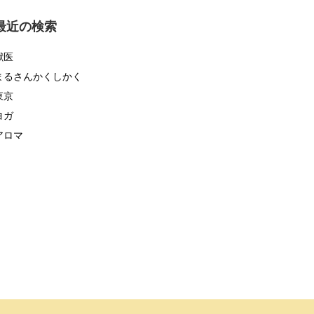
ゴ
リ
最近の検索
ー
獣医
まるさんかくしかく
東京
ヨガ
アロマ