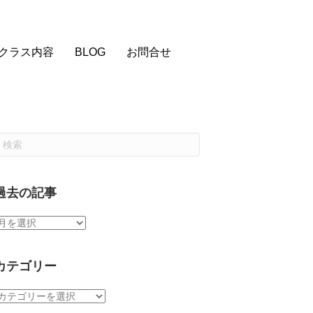
クラス内容
BLOG
お問合せ
過去の記事
過
去
の
記
カテゴリー
事
カ
テ