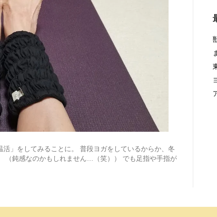
温活」をしてみることに。 普段ヨガをしているからか、冬
 （鈍感なのかもしれません…（笑）） でも足指や手指が