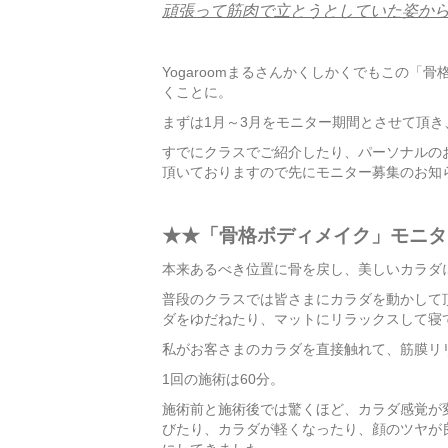
頑張って筋肉で立とうとしていた姿か
Yogaroomまるさんかくしかくでもこの
くことに。
まずは1月～3月をモニター期間とさせて頂き
すでにクラスでご紹介したり、パーソナルの
頂いておりますので先にモニター募集のお知
★★「骨格ボディメイク」モニタ
本来あるべき位置に骨を戻し、美しいカラダ
普段のクラスでは皆さまにカラダを動かして
ダをゆだねたり、マットにリラックスして寝
私がお客さまのカラダを直接触れて、筋膜リ
1回の施術は60分。
施術前と施術後では驚くほど、カラダ感覚が
びたり、カラダが軽くなったり、顔のツヤが