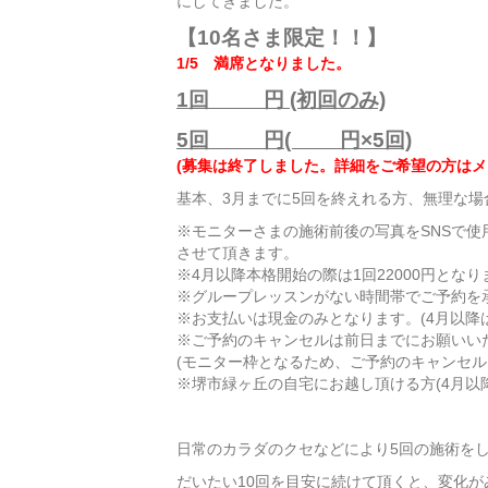
にしてきました。
【10名さま限定！！】
1/5 満席となりました。
1回 円 (初回のみ)
5回 円( 円×5回)
(募集は終了しました。詳細をご希望の方はメ
基本、3月までに5回を終えれる方、無理な場
※モニターさまの施術前後の写真をSNSで
させて頂きます。
※4月以降本格開始の際は1回22000円となり
※グループレッスンがない時間帯でご予約を
※お支払いは現金のみとなります。(4月以降は
※ご予約のキャンセルは前日までにお願いい
(モニター枠となるため、ご予約のキャンセル
※堺市緑ヶ丘の自宅にお越し頂ける方(4月以
日常のカラダのクセなどにより5回の施術を
だいたい10回を目安に続けて頂くと、変化が