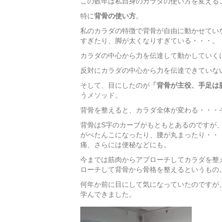
この数年は私自身のカラダの使い方を変える
特に
背骨の使い方
。
私のカラダの特徴で背骨が自由に動かせてい
すぎたり、脚が太くなりすぎている・・・。
カラダの中心から力を伝達して動かしていく
反対にカラダの中心から力を伝達できていな
そして、目にしたのが
「背骨が主役、手足は
うメソッド。
背骨を整えると、カラダ全体が変わる・・・
背骨はS字のカーブがもともとあるのですが
がぺたんこになったり、腰が丸まったり・・
痛、さらには便秘などにも。
今までは筋肉からアプローチしてカラダを整
ローチして背骨から骨格を整えるというもの
何年か前に目にして気になっていたのですが
学んできました。