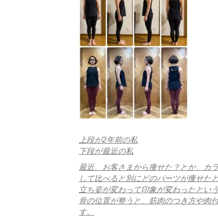
上段が2年前の私
下段が最近の私
最近、お客さまから痩せた？とか、カ
して比べると別にどのパーツが痩せた
立ち姿が変わって印象が変わったとい
骨の位置が整うと、筋肉のつき方や肉
す。