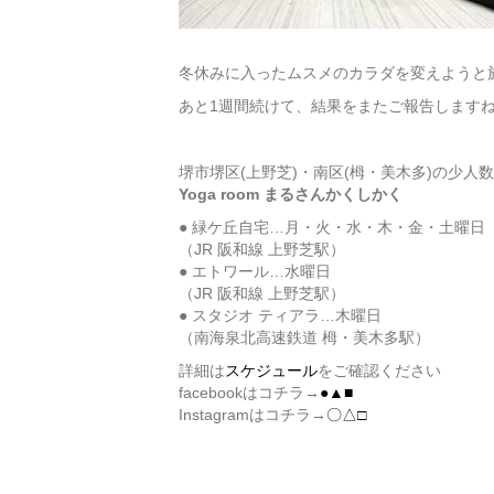
冬休みに入ったムスメのカラダを変えようと
あと1週間続けて、結果をまたご報告します
堺市堺区(上野芝)・南区(栂・美木多)の少人
Yoga room まるさんかくしかく
● 緑ケ丘自宅…月・火・水・木・金・土曜日
（JR 阪和線 上野芝駅）
● エトワール…水曜日
（JR 阪和線 上野芝駅）
● スタジオ ティアラ…木曜日
（南海泉北高速鉄道 栂・美木多駅）
詳細は
スケジュール
をご確認ください
facebookはコチラ→
●▲■
Instagramはコチラ→
〇△□