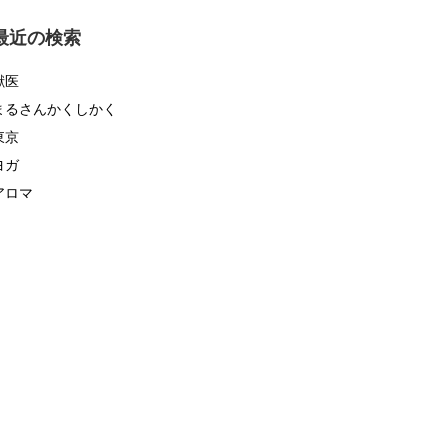
ゴ
リ
最近の検索
ー
獣医
まるさんかくしかく
東京
ヨガ
アロマ