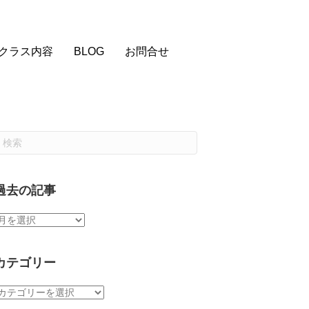
クラス内容
BLOG
お問合せ
過去の記事
過
去
の
記
カテゴリー
事
カ
テ