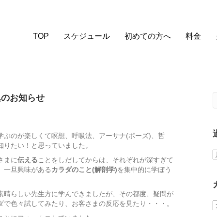
TOP
スケジュール
初めての方へ
料金
集のお知らせ
ぶのが楽しくて瞑想、呼吸法、アーサナ(ポーズ)、哲
知りたい！と思っていました。
さまに
伝える
ことをしだしてからは、それぞれが深すぎて
、一旦興味がある
カラダのこと(解剖学)
を集中的に学ぼう
素晴らしい先生方に学んできましたが、その都度、疑問が
ダで色々試してみたり、お客さまの反応を見たり・・・。