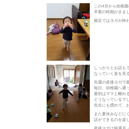
この4月から幼稚
卒業の時期がきま
最近ではヨガが終
しっかりとお話も
なっていく姿を見
先週の産後ヨガで
毎日、幼稚園へ通
最初はママと離れ
どうなっているで
先生にも慣れて、
また夏休みなどに
話ができるのを楽
産後ヨガは毎週月