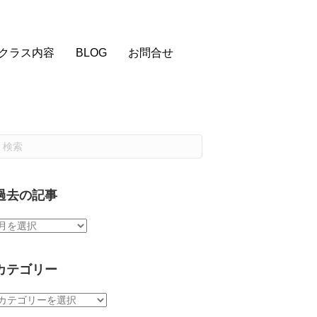
クラス内容
BLOG
お問合せ
過去の記事
過
去
の
記
カテゴリー
事
カ
テ