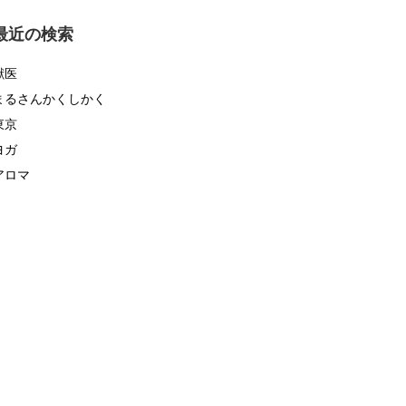
ゴ
リ
最近の検索
ー
獣医
まるさんかくしかく
東京
ヨガ
アロマ