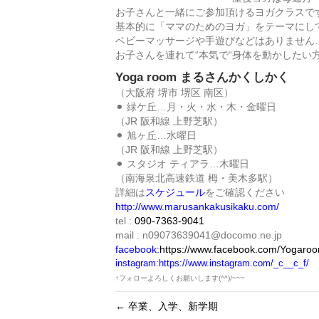
お子さんと一緒にご参加頂けるヨガクラスで
基本的に「ママのためのヨガ」をテーマにし
ベビーマッサージや手遊びなどはありません
お子さんを連れて“本気で“身体を動かしたい
Yoga room まるさんかくしかく
（大阪府 堺市 堺区 南区）
⚫︎ 緑ケ丘…月・火・水・木・金曜日
（JR 阪和線 上野芝駅）
⚫︎ 旭ヶ丘…水曜日
（JR 阪和線 上野芝駅）
⚫︎ スタジオ ティアラ…木曜日
（南海泉北高速鉄道 栂・美木多駅）
詳細は
スケジュール
をご確認ください
http://www.marusankakusikaku.com/
tel :
090-7363-9041
mail : n09073639041@docomo.ne.jp
facebook
:
https://www.fac
ebook.com/Yogaro
instagram:
https://www.instagram.com/_c__c_f/
↑フォローよろしくお願いします(^^)/~~~
← 卒業、入学、新学期