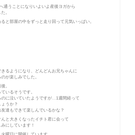
園へ通うことになりいよいよ産後ヨガから
した。
わると部屋の中をずっと走り回って元気いっぱい。
できるようになり、どんどんお兄ちゃんに
るのが楽しみでした。
最後。
っているそうです。
るのに泣いていたようですが…1週間経って
しょうか？
お友達もできて楽しんでいるかな？
ぐんと大きくなったイチト君に会って
しみにしています！
・火曜日に開催しています。