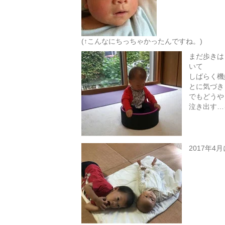
(↑こんなにちっちゃかったんですね。)
まだ歩きは
いて
しばらく機
とに気づき
でもどうや
泣き出す…
2017年