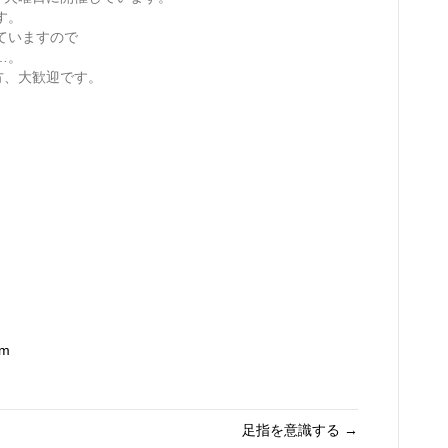
す。
ていますので
…。
方、大歓迎です。
om
足指を意識する →