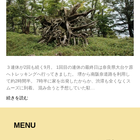
３連休が2回も続く9月。 1回目の連休の最終日は奈良県大台ケ原
へトレッキングへ行ってきました。 堺から南阪奈道路を利用し
て約2時間半。 7時半に家を出発したからか、渋滞も全くなくス
ムーズに到着。 混み合うと予想していた駐…
続きを読む
MENU