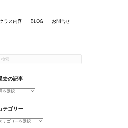
クラス内容
BLOG
お問合せ
過去の記事
過
去
の
記
カテゴリー
事
カ
テ