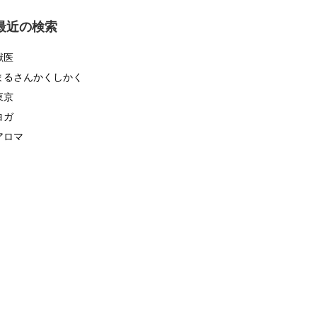
ゴ
リ
最近の検索
ー
獣医
まるさんかくしかく
東京
ヨガ
アロマ