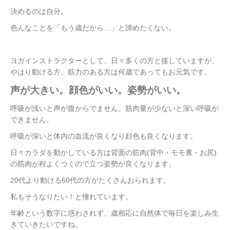
決めるのは自分。
色んなことを「もう歳だから…」と諦めたくない。
ヨガインストラクターとして、日々多くの方と接していますが、
やはり動ける方、筋力のある方は何歳であってもお元気です。
声が大きい。顔色がいい。姿勢がいい。
呼吸が浅いと声が腹からでません。筋肉量が少ないと深い呼吸が
できません。
呼吸が深いと体内の血流が良くなり顔色も良くなります。
日々カラダを動かしている方は背面の筋肉(背中・モモ裏・お尻)
の筋肉が程よくつくので立つ姿勢が良くなります。
20代より動ける60代の方がたくさんおられます。
私もそうなりたい！と憧れています。
年齢という数字に惑わされず、歳相応に自然体で毎日を楽しみ生
きていきたいですね。